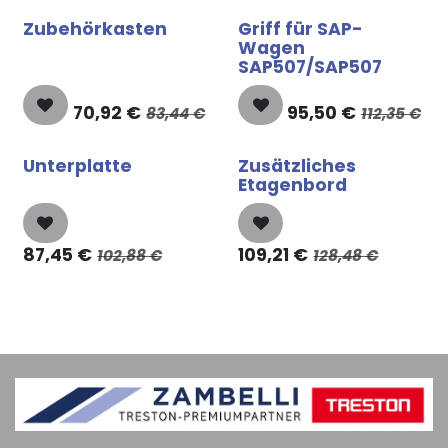
Zubehörkasten
Griff für SAP-
Wagen
SAP507/SAP507
70,92
€
95,50
€
83,44
€
112,35
€
Unterplatte
Zusätzliches
Etagenbord
87,45
€
109,21
€
102,88
€
128,48
€