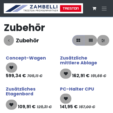
Zum Inhalt springen
Zubehör
Zubehör
Concept-Wagen
Zusätzliche
mittlere Ablage
599,34
€
162,91
€
705,11
€
191,66
€
Zusätzliches
PC-Halter CPU
Etagenbord
109,91
€
141,95
€
129,31
€
167,00
€