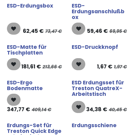
ESD-Erdungsbox
ESD-
Erdungsanschlußb
ox
62,45
€
59,46
€
73,47
€
69,95
€
ESD-Matte für
ESD-Druckknopf
Tischplatten
181,61
€
1,67
€
213,66
€
1,97
€
ESD-Ergo
ESD Erdungsset für
Bodenmatte
Treston QuatreX-
Arbeitstisch
347,77
€
34,38
€
409,14
€
40,45
€
Erdungs-Set für
Erdungsschiene
Treston Quick Edge