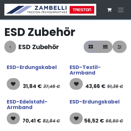
Zum Inhalt springen
ESD Zubehör
ESD Zubehör
ESD-Erdungskabel
ESD-Textil-
Armband
31,84
€
43,66
€
37,45
€
51,36
€
ESD-Edelstahl-
ESD-Erdungskabel
Armband
70,41
€
56,52
€
82,84
€
66,50
€