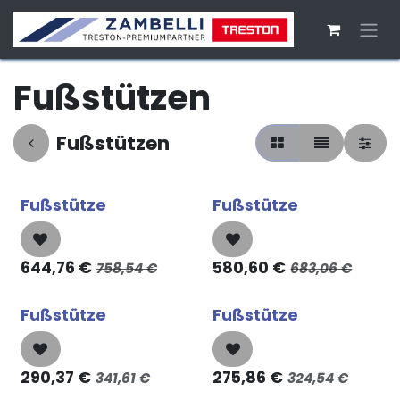
Zum Inhalt springen
Fußstützen
Fußstützen
Fußstütze
Fußstütze
644,76
€
580,60
€
758,54
€
683,06
€
Fußstütze
Fußstütze
290,37
€
275,86
€
341,61
€
324,54
€