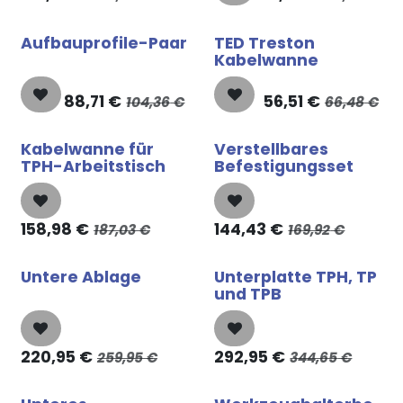
Aufbauprofile-Paar
TED Treston
Kabelwanne
88,71
€
56,51
€
104,36
€
66,48
€
Kabelwanne für
Verstellbares
TPH-Arbeitstisch
Befestigungsset
158,98
€
144,43
€
187,03
€
169,92
€
Untere Ablage
Unterplatte TPH, TP
und TPB
220,95
€
292,95
€
259,95
€
344,65
€