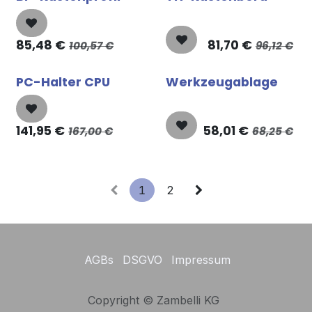
85,48
€
81,70
€
100,57
€
96,12
€
PC-Halter CPU
Werkzeugablage
141,95
€
58,01
€
167,00
€
68,25
€
1
2
AGBs
DSGVO
Impressum
Copyright © Zambelli KG