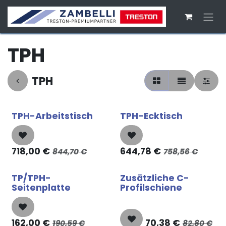
Zum Inhalt springen
TPH
TPH
TPH-Arbeitstisch
TPH-Ecktisch
718,00
€
644,78
€
844,70
€
758,56
€
TP/TPH-
Zusätzliche C-
Seitenplatte
Profilschiene
162,00
€
70,38
€
190,59
€
82,80
€