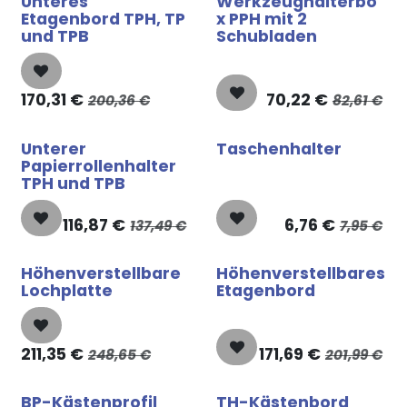
Unteres
Werkzeughalterbo
Etagenbord TPH, TP
x PPH mit 2
und TPB
Schubladen
170,31
€
70,22
€
200,36
€
82,61
€
Unterer
Taschenhalter
Papierrollenhalter
TPH und TPB
116,87
€
6,76
€
137,49
€
7,95
€
Höhenverstellbare
Höhenverstellbares
Lochplatte
Etagenbord
211,35
€
171,69
€
248,65
€
201,99
€
BP-Kästenprofil
TH-Kästenbord