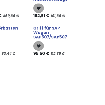
€
162,91
€
469,66
€
191,66
€
rkasten
Griff für SAP-
Wagen
SAP507/SAP507
€
95,50
€
83,44
€
112,35
€