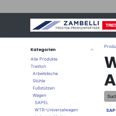
Zum Inhalt springen
Produ
Kategorien
W
Alle Produkte
Treston
A
Arbeitstische
Stühle
Fußstützen
Wagen
SAPEL
WTR-Universalwagen
SAP