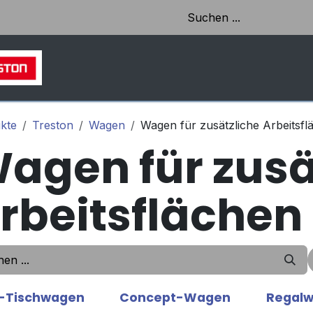
HOME
SHOP
AKTUELLES & EINBLICKE
kte
Treston
Wagen
Wagen für zusätzliche Arbeitsfl
agen für zusä
rbeitsflächen
-Tischwagen
Concept-Wagen
Regal