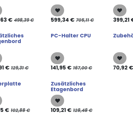
,63
€
599,34
€
399,21
498,39
€
705,11
€
ätzliches
PC-Halter CPU
Zubehö
genbord
91
€
141,95
€
70,92
129,31
€
167,00
€
erplatte
Zusätzliches
Etagenbord
45
€
109,21
€
102,88
€
128,48
€