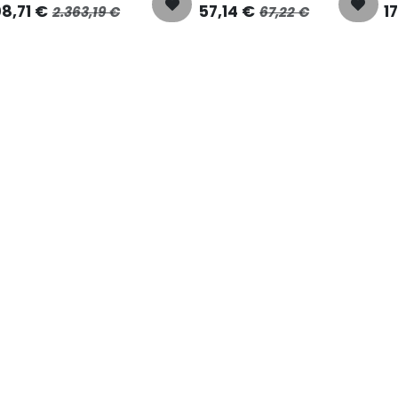
8,71
€
57,14
€
1
2.363,19
€
67,22
€