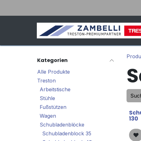
Zum Inhalt springen
Produ
Kategorien
S
Alle Produkte
Treston
Arbeitstische
Stühle
Fußstützen
Sch
Wagen
130
Schubladenblöcke
Schubladenblock 35