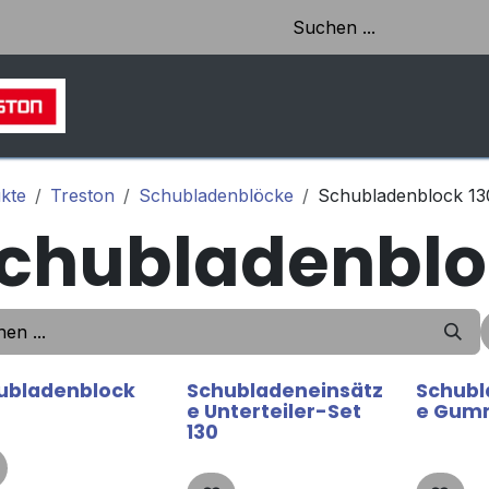
HOME
SHOP
AKTUELLES & EINBLICKE
kte
Treston
Schubladenblöcke
Schubladenblock 13
chubladenblo
ubladenblock
Schubladeneinsätz
Schubl
e Unterteiler-Set
e Gum
130