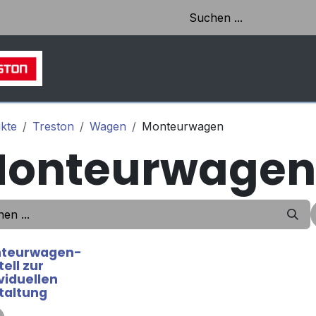
HOME
SHOP
AKTUELLES & EINBLICKE
kte
Treston
Wagen
Monteurwagen
onteurwagen
teurwagen-
ell zur
viduellen
taltung