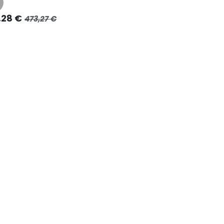
,28
€
473,27
€