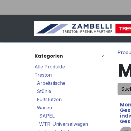
Zum Inhalt springen
Produ
Kategorien
M
Alle Produkte
Treston
Arbeitstische
Stühle
Fußstützen
Mon
Wagen
Gest
indi
SAPEL
Ges
WTR-Universalwagen