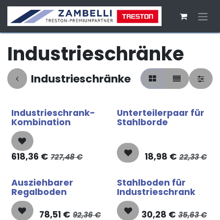
Zum Inhalt springen
Industrieschränke
Industrieschränke
Industrieschrank-
Unterteilerpaar für
Kombination
Stahlborde
618,36
€
18,98
€
727,48
€
22,33
€
Ausziehbarer
Stahlboden für
Regalboden
Industrieschrank
78,51
€
30,28
€
92,36
€
35,63
€