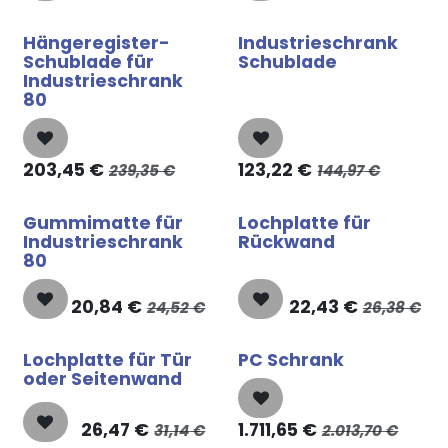
Hängeregister-
Industrieschrank
Schublade für
Schublade
Industrieschrank
80
203,45
€
123,22
€
239,35
€
144,97
€
Gummimatte für
Lochplatte für
Industrieschrank
Rückwand
80
20,84
€
22,43
€
24,52
€
26,38
€
Lochplatte für Tür
PC Schrank
oder Seitenwand
26,47
€
1.711,65
€
31,14
€
2.013,70
€