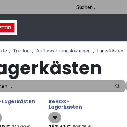
HOME
SHOP
AKTUELLES & EINBLICKE
kte
Treston
Aufbewahrungslösungen
Lagerkästen
agerkästen
-Lagerkästen
ReBOX-
Lagerkästen
70
€
262,47
€
722,00
€
308,79
€