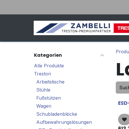
Zum Inhalt springen
Produ
Kategorien
L
Alle Produkte
Treston
Arbeitstische
Stühle
Fußstützen
ESD
Wagen
Schubladenblöcke
Aufbewahrungslösungen
613,