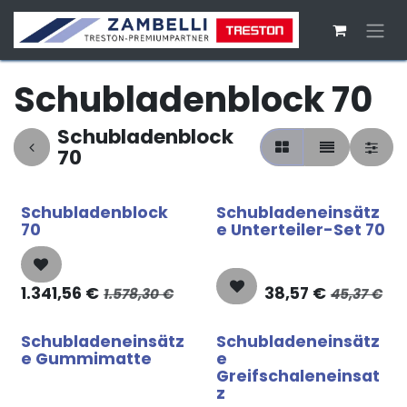
Zum Inhalt springen
Schubladenblock 70
Schubladenblock
70
Schubladenblock
Schubladeneinsätz
70
e Unterteiler-Set 70
1.341,56
€
38,57
€
1.578,30
€
45,37
€
Schubladeneinsätz
Schubladeneinsätz
e Gummimatte
e
Greifschaleneinsat
z