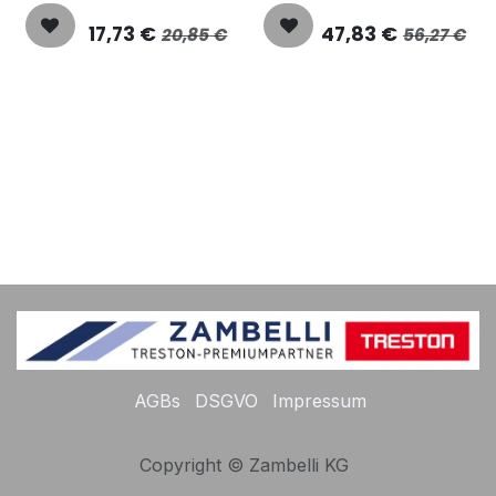
17,73
€
47,83
€
20,85
€
56,27
€
AGBs
DSGVO
Impressum
Copyright © Zambelli KG