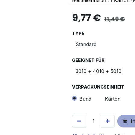
Bestelleinheiten: 1 Karton 
9,77
€
11,49
€
TYPE
GEEIGNET FÜR
VERPACKUNGSEINHEIT
Bund
Karton
In