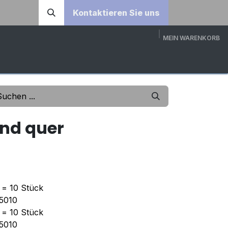
Kontaktieren Sie uns
MEIN WARENKORB
DOWNLOADS
ÜBER UNS
KONTAKT
3D-KONFI
nd quer
) = 10 Stück
 5010
) = 10 Stück
 5010