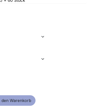
(K) = 60 Stück
 den Warenkorb