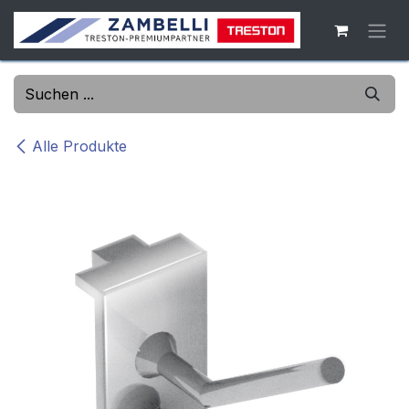
Zum Inhalt springen
Alle Produkte