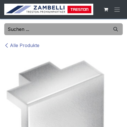
Zum Inhalt springen
Alle Produkte