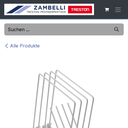
Zum Inhalt springen
Alle Produkte