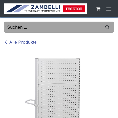
Zum Inhalt springen
Alle Produkte