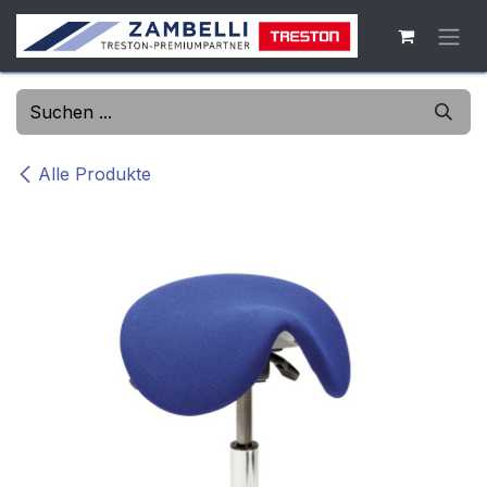
Zum Inhalt springen
Alle Produkte