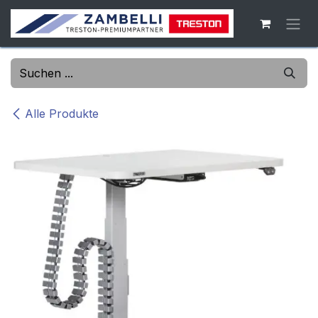
Zum Inhalt springen
Alle Produkte