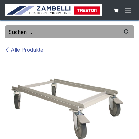
Zum Inhalt springen
Alle Produkte