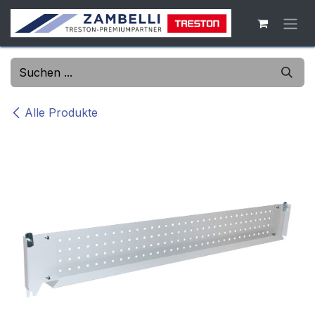
Zum Inhalt springen
Alle Produkte