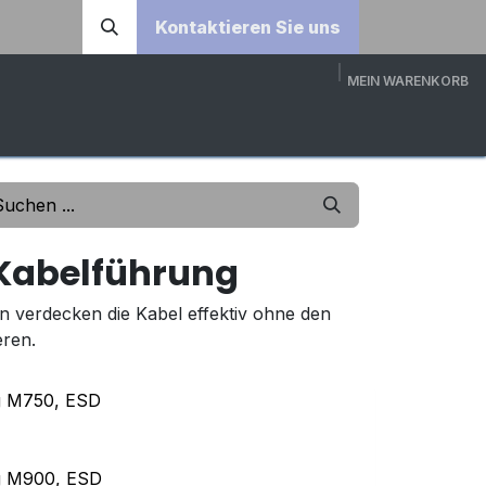
Kontaktieren Sie uns
MEIN WARENKORB
DOWNLOADS
ÜBER UNS
KONTAKT
3D-KONFI
 Kabelführung
 verdecken die Kabel effektiv ohne den
ren.
g M750, ESD
g M900, ESD