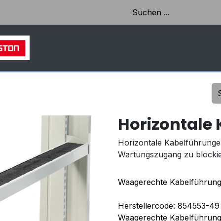
HOME
SHOP
AKTUELLES & EINBLICKE
Horizontale
Horizontale Kabelführungen
Wartungszugang zu blockie
Waagerechte Kabelführun
Herstellercode: 854553-49
Waagerechte Kabelführun