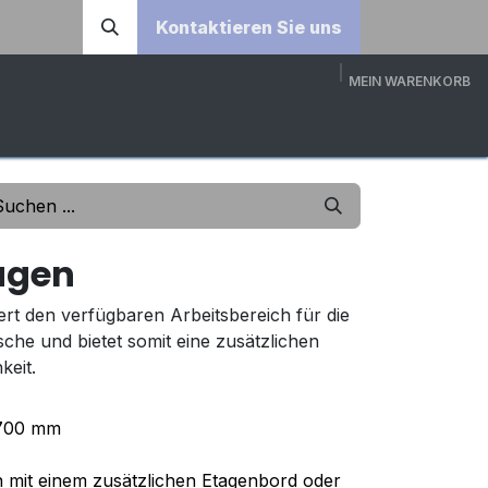
Kontaktieren Sie uns
MEIN WARENKORB
DOWNLOADS
ÜBER UNS
KONTAKT
3D-KONFI
agen
t den verfügbaren Arbeitsbereich für die
che und bietet somit eine zusätzlichen
keit.
700 mm
nn mit einem zusätzlichen Etagenbord oder