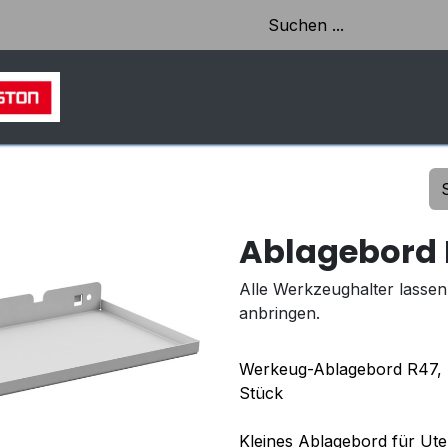
HOME
SHOP
AKTUELLES & EINBLICKE
Ablagebord 
Alle Werkzeughalter lassen
anbringen.
Werkeug-Ablagebord R47, 
Stück
Kleines Ablagebord für Uten