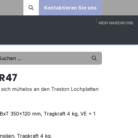
Kontaktieren Sie uns
MEIN WARENKORB
DOWNLOADS
ÜBER UNS
KONTAKT
3D-KONFI
R47
 sich mühelos an den Treston Lochplatten
BxT 350x120 mm, Tragkraft 4 kg, VE = 1
silien. Tragkraft 4 kg.