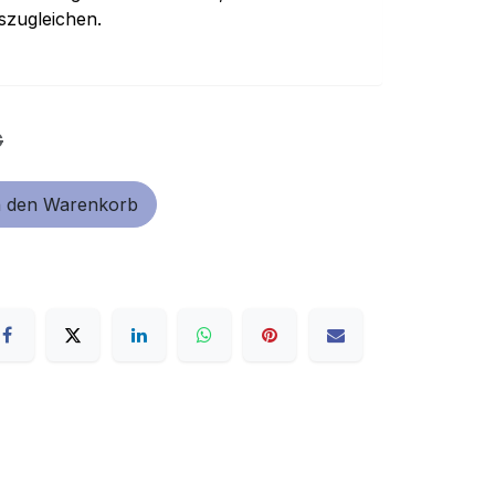
szugleichen.
€
 den Warenkorb