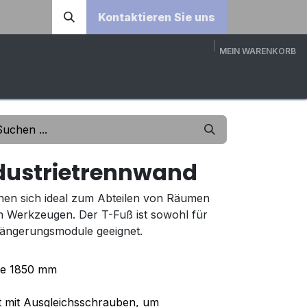
Kontaktieren Sie uns
MEIN WARENKORB
DOWNLOADS
ÜBER UNS
KONTAKT
3D-KONFI
ndustrietrennwand
gnen sich ideal zum Abteilen von Räumen
 Werkzeugen. Der T-Fuß ist sowohl für
längerungsmodule geeignet.
he 1850 mm
t mit Ausgleichsschrauben, um