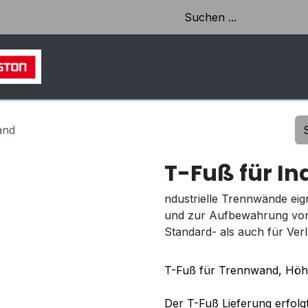
HOME
SHOP
AKTUELLES & EINBLICKE
and
T-Fuß für I
ndustrielle Trennwände ei
und zur Aufbewahrung von
Standard- als auch für Ver
T-Fuß für Trennwand, Hö
Der T-Fuß Lieferung erfolg