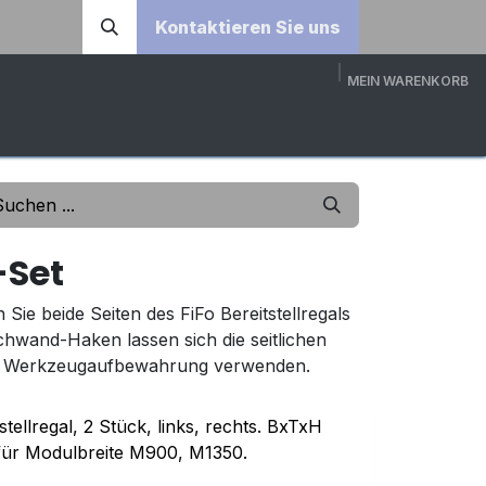
Kontaktieren Sie uns
MEIN WARENKORB
DOWNLOADS
ÜBER UNS
KONTAKT
3D-KONFI
-Set
 Sie beide Seiten des FiFo Bereitstellregals
chwand-Haken lassen sich die seitlichen
ls Werkzeugaufbewahrung verwenden.
tellregal, 2 Stück, links, rechts. BxTxH
für Modulbreite M900, M1350.