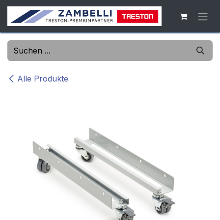
Zum Inhalt springen
Alle Produkte