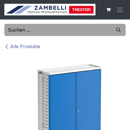
Zum Inhalt springen
Alle Produkte