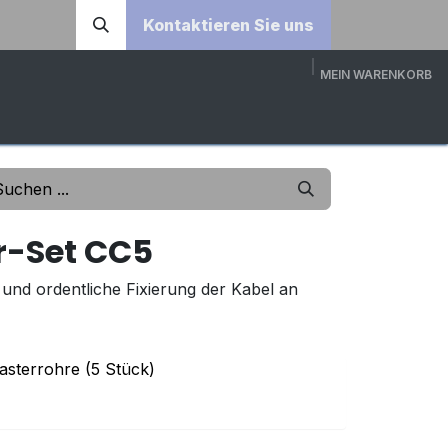
Kontaktieren Sie uns
MEIN WARENKORB
DOWNLOADS
ÜBER UNS
KONTAKT
3D-KONFI
r-Set CC5
 und ordentliche Fixierung der Kabel an
asterrohre (5 Stück)