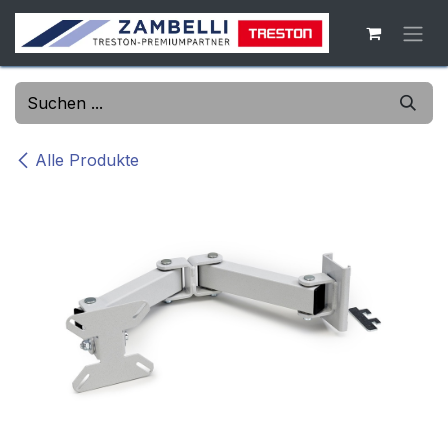
Zum Inhalt springen
Alle Produkte