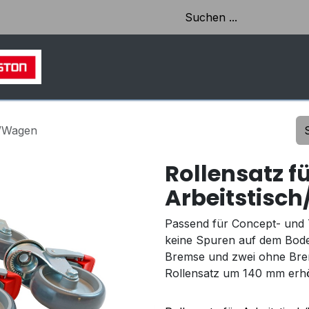
HOME
SHOP
AKTUELLES & EINBLICKE
h/Wagen
Rollensatz f
Arbeitstisc
Passend für Concept- und T
keine Spuren auf dem Boden
Bremse und zwei ohne Brem
Rollensatz um 140 mm erhö