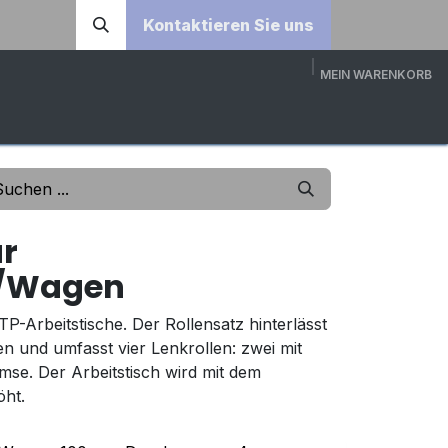
Kontaktieren Sie uns
MEIN WARENKORB
DOWNLOADS
ÜBER UNS
KONTAKT
3D-KONFI
ür
h/Wagen
P-Arbeitstische. Der Rollensatz hinterlässt
 und umfasst vier Lenkrollen: zwei mit
se. Der Arbeitstisch wird mit dem
ht.