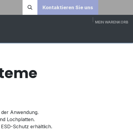
Kontaktieren Sie uns
MEIN WARENKORB
DOWNLOADS
ÜBER UNS
KONTAKT
3D-KONFI
steme
in der Anwendung.
nd Lochplatten.
ESD-Schutz erhältlich.